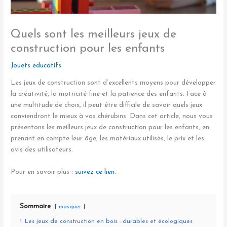
Quels sont les meilleurs jeux de
construction pour les enfants
Jouets educatifs
Les jeux de construction sont d’excellents moyens pour développer
la créativité, la motricité fine et la patience des enfants. Face à
une multitude de choix, il peut être difficile de savoir quels jeux
conviendront le mieux à vos chérubins. Dans cet article, nous vous
présentons les meilleurs jeux de construction pour les enfants, en
prenant en compte leur âge, les matériaux utilisés, le prix et les
avis des utilisateurs.
Pour en savoir plus :
suivez ce lien
.
Sommaire
masquer
1
Les jeux de construction en bois : durables et écologiques