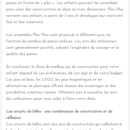
pièces en forme de « plus ». Les enfants peuvent les assembler
pour créer des constructions en deux ou trois dimensions. Plus-Plus
convient aux enfants à partir de 3 ans et développe leur motricité
fine et leur créativité.
Les ensembles Plus-Plus sont proposés à différents prix, en
fonction du nombre de pièces incluses. Les avis des utilisateurs
sont généralement positifs, saluant l’originalité du concept et la
qualité des pièces.
En conclusion, le choix du meilleur jeu de construction pour votre
enfant dépend de ses préférences, de son âge et de votre budget.
Les jeux en bois, les LEGO, les jeux magnétiques et les
alternatives en plastique offrent chacun des avantages et des
possibilités créatives variées. N’hésitez pas à consulter les avis
des utilisateurs pour vous aider à faire votre choix.
Les circuits de billes : une combinaison de construction et de
réflexion
Les circuits de billes sont des jeux de construction qui sollicitent à