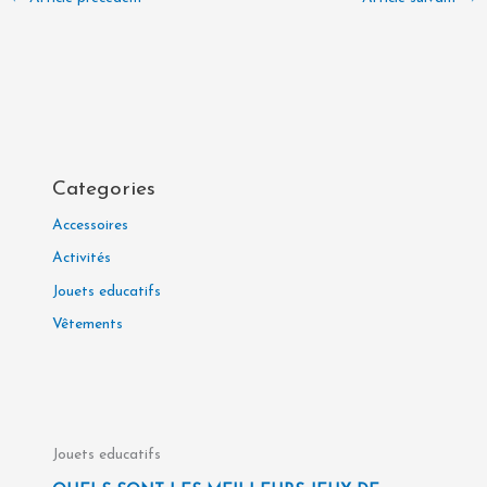
Categories
Accessoires
Activités
Jouets educatifs
Vêtements
Jouets educatifs