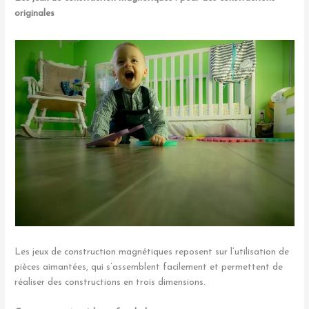
originales
Les jeux de construction magnétiques reposent sur l’utilisation de
pièces aimantées, qui s’assemblent facilement et permettent de
réaliser des constructions en trois dimensions.