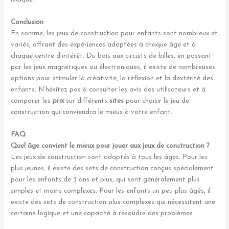
Conclusion
En somme, les jeux de construction pour enfants sont nombreux et
variés, offrant des expériences adaptées à chaque âge et à
chaque centre d’intérêt. Du bois aux circuits de billes, en passant
par les jeux magnétiques ou électroniques, il existe de nombreuses
options pour stimuler la créativité, la réflexion et la dextérité des
enfants. N’hésitez pas à consulter les avis des utilisateurs et à
comparer les
prix
sur différents
sites
pour choisir le jeu de
construction qui conviendra le mieux à votre enfant.
FAQ
Quel âge convient le mieux pour jouer aux jeux de construction ?
Les jeux de construction sont adaptés à tous les âges. Pour les
plus jeunes, il existe des sets de construction conçus spécialement
pour les enfants de 3 ans et plus, qui sont généralement plus
simples et moins complexes. Pour les enfants un peu plus âgés, il
existe des sets de construction plus complexes qui nécessitent une
certaine logique et une capacité à résoudre des problèmes.