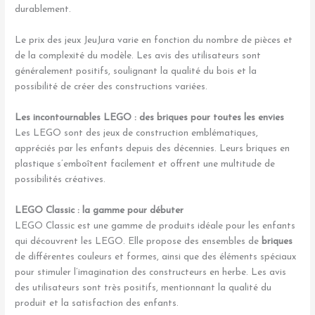
durablement.
Le prix des jeux JeuJura varie en fonction du nombre de pièces et
de la complexité du modèle. Les avis des utilisateurs sont
généralement positifs, soulignant la qualité du bois et la
possibilité de créer des constructions variées.
Les incontournables LEGO : des briques pour toutes les envies
Les LEGO sont des jeux de construction emblématiques,
appréciés par les enfants depuis des décennies. Leurs briques en
plastique s’emboîtent facilement et offrent une multitude de
possibilités créatives.
LEGO Classic : la gamme pour débuter
LEGO Classic est une gamme de produits idéale pour les enfants
qui découvrent les LEGO. Elle propose des ensembles de
briques
de différentes couleurs et formes, ainsi que des éléments spéciaux
pour stimuler l’imagination des constructeurs en herbe. Les avis
des utilisateurs sont très positifs, mentionnant la qualité du
produit et la satisfaction des enfants.