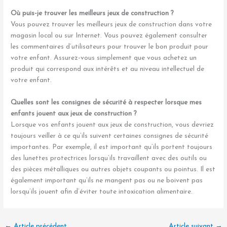
Où puis-je trouver les meilleurs jeux de construction ?
Vous pouvez trouver les meilleurs jeux de construction dans votre
magasin local ou sur Internet. Vous pouvez également consulter
les commentaires d’utilisateurs pour trouver le bon produit pour
votre enfant. Assurez-vous simplement que vous achetez un
produit qui correspond aux intérêts et au niveau intellectuel de
votre enfant.
Quelles sont les consignes de sécurité à respecter lorsque mes
enfants jouent aux jeux de construction ?
Lorsque vos enfants jouent aux jeux de construction, vous devriez
toujours veiller à ce qu’ils suivent certaines consignes de sécurité
importantes. Par exemple, il est important qu’ils portent toujours
des lunettes protectrices lorsqu’ils travaillent avec des outils ou
des pièces métalliques ou autres objets coupants ou pointus. Il est
également important qu’ils ne mangent pas ou ne boivent pas
lorsqu’ils jouent afin d’éviter toute intoxication alimentaire.
←
Article précédent
Article suivant
→