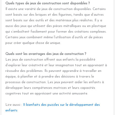
Quels types de jeux de construction sont disponibles ?
Il existe une variété de jeux de construction disponibles. Certains
sont basés sur des briques et des figurines, tandis que d’autres
sont basés sur des outils et des matériaux plus réalistes. Il y a
aussi des jeux qui utilisent des pièces métalliques ou en plastique
qui s’emboîtent facilement pour former des créations complexes.
Certains jeux combinent même l’utilisation d’outils et de pièces
pour créer quelque chose de unique.
Quels sont les avantages des jeux de construction ?
Les jeux de construction offrent aux enfants la possibilité
d’explorer leur créativité et leur imagination tout en apprenant à
résoudre des problèmes. Ils peuvent apprendre à travailler en
équipe, à planifier et à prendre des décisions à travers le
processus de construction. Les jeux peuvent aider les enfants à
développer leurs compétences motrices et leurs capacités
cognitives tout en appréciant une activité amusante.
Lire aussi :
11 bienfaits des puzzles sur le développement des
enfants