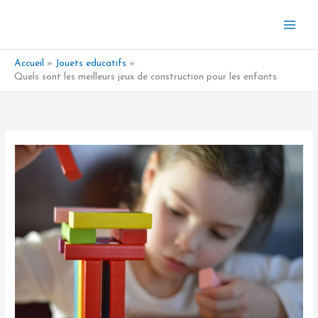
Aller
au
contenu
Accueil
Jouets educatifs
Quels sont les meilleurs jeux de construction pour les enfants